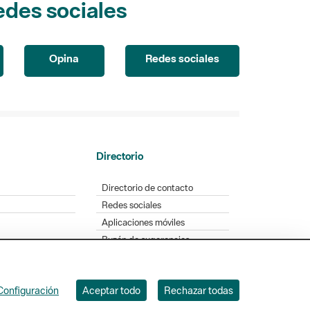
Opina
Redes sociales
Directorio
Directorio de contacto
Redes sociales
Aplicaciones móviles
Buzón de sugerencias
Opinión sobre los parques
Configuración
Aceptar todo
Rechazar todas
. Badajoz, 49. 08005 Barcelona. Tel. 934 022 428