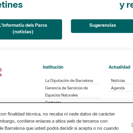
L'Informatiu dels Parcs
Sugerencias
(noticias)
Institución
Actualidad
La Diputación de Barcelona
Noticias
Gerencia de Servicios de
Agenda
Espacios Naturales
Contacto
con finalidad técnica, no recaba ni cede datos de carácter
embargo, contiene enlaces a sitios web de terceros con
Diputación de Barcelona. Edifici Llacuna, 1a planta
n de Barcelona que usted podrá decidir si acepta o no cuando
/ xarxaparcs@diba.cat