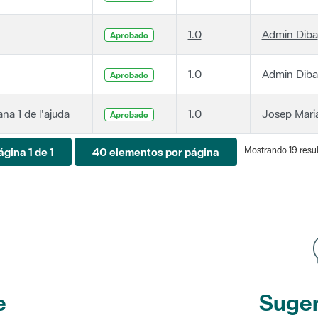
1.0
Admin Diba
Aprobado
1.0
Admin Diba
Aprobado
ana 1 de l'ajuda
1.0
Josep Maria
Aprobado
Mostrando 19 resul
ágina 1 de 1
40 elementos por página
e
Suger
etines
y r