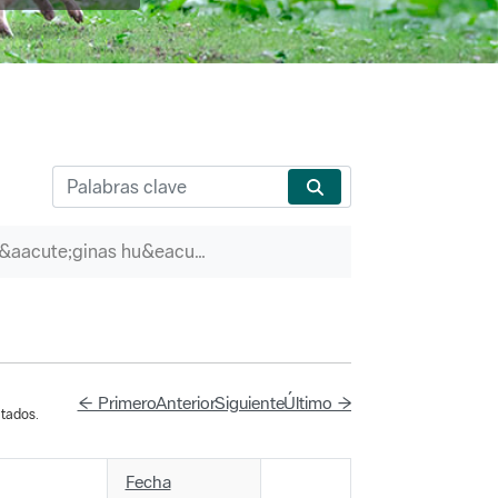
P&aacute;ginas hu&eacute;rfanas
← Primero
Anterior
Siguiente
Último →
tados.
Fecha