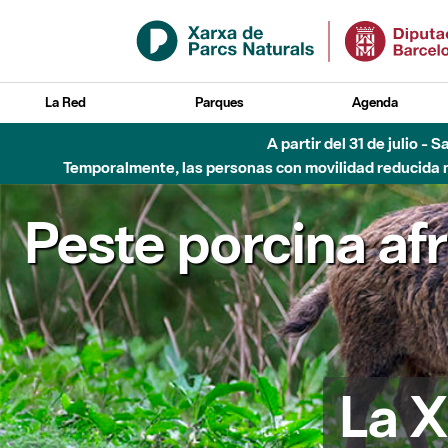
Saltar al contenido principal
La Red
Parques
Agenda
Hasta diciembre de 2026 - Parque Fluvial Besós
Peste porcina af
La X