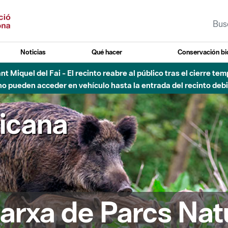
Noticias
Qué hacer
Conservación bi
 - Afectaciones en el cauce del Parque Fluvial del Besòs debido
ricana
arxa de Parcs Nat