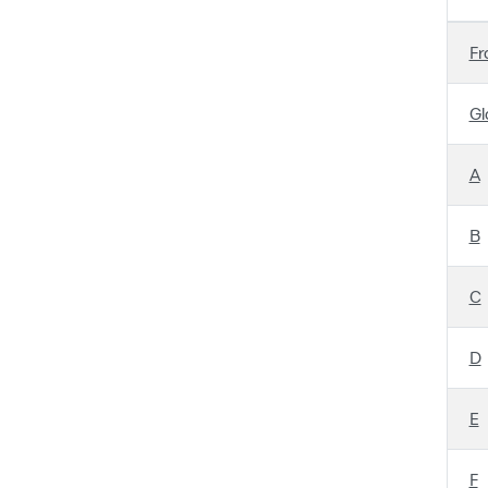
Fr
Gl
A
B
C
D
E
F