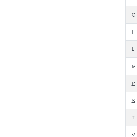
G
I
L
M
P
S
T
V