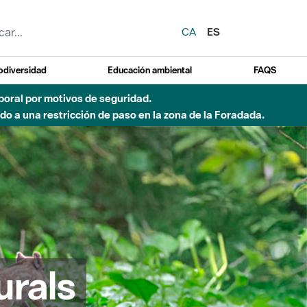
CA
ES
odiversidad
Educación ambiental
FAQS
 a obras de construcción de una pasarela sobre el río
urals