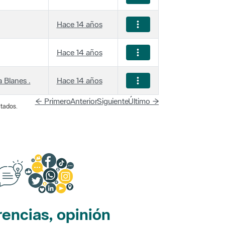
Hace 14 años
Hace 14 años
 Blanes .
Hace 14 años
← Primero
Anterior
Siguiente
Último →
tados.
encias, opinión
edes sociales