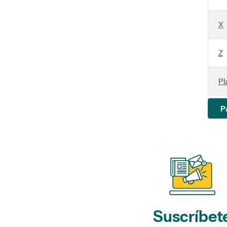
X
Z
Pl
P
Suscríbet
a nuestros bol