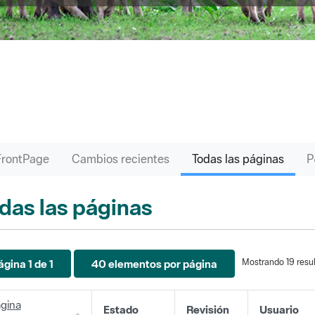
FrontPage
Cambios recientes
Todas las páginas
das las páginas
Mostrando 19 resul
ágina 1 de 1
40 elementos por página
gina
Estado
Revisión
Usuario