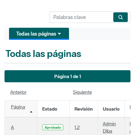
Todas las páginas
Todas las páginas
Página 1 de 1
Anterior
Siguiente
Página
Fe
Estado
Revisión
Usuario
Admin
Ha
A
1.2
Aprobado
Diba
añ