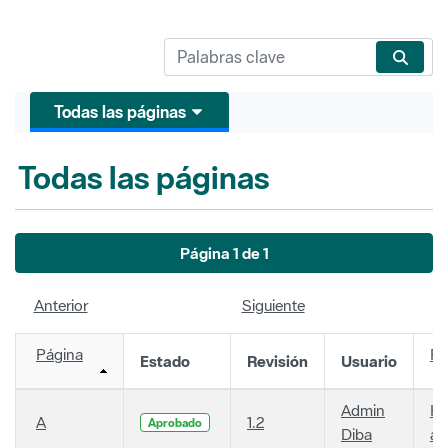
Todas las páginas
Todas las páginas
Página 1 de 1
Anterior
Siguiente
Página
Fe
Estado
Revisión
Usuario
Admin
Ha
A
1.2
Aprobado
Diba
añ