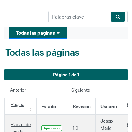
Todas las páginas
Todas las páginas
Página 1 de 1
Anterior
Siguiente
Página
Fe
Estado
Revisión
Usuario
Josep
Plana 1 de
Ha
1.0
Maria
Aprobado
l'ajuda
añ