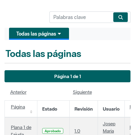
Todas las páginas
Todas las páginas
Página 1 de 1
Anterior
Siguiente
Página
Fe
Estado
Revisión
Usuario
Josep
Plana 1 de
Ha
1.0
Maria
Aprobado
l'ajuda
añ