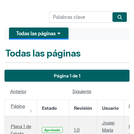
Todas las páginas
Todas las páginas
Página 1 de 1
Anterior
Siguiente
Página
Fe
Estado
Revisión
Usuario
Josep
Plana 1 de
Ha
1.0
Maria
Aprobado
l'ajuda
añ