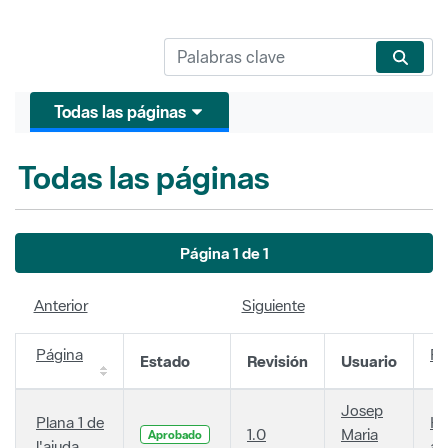
Todas las páginas
Todas las páginas
Página 1 de 1
Anterior
Siguiente
Página
Fe
Estado
Revisión
Usuario
Josep
Plana 1 de
Ha
1.0
Maria
Aprobado
l'ajuda
añ