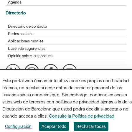
Agenda
Directorio
Directorio de contacto
Redes sociales
Aplicaciones móviles
Buzón de sugerencias
Opinión sobre los parques
Este portal web únicamente utiliza cookies propias con finalidad
MAPA WEB
AVISO LEGAL
ACCESIBILIDAD
técnica, no recaba ni cede datos de carácter personal de los
usuarios sin su conocimiento. Sin embargo, contiene enlaces a
Diputación de Barcelona. Edifici Llacuna, 1a planta. Badajoz, 49.
sitios web de terceros con políticas de privacidad ajenas a la de la
08005 Barcelona. Tel. 934 022 428 / xarxaparcs@diba.cat
Diputación de Barcelona que usted podrá decidir si acepta o no
cuando acceda a ellos.
Consulte la Política de privacidad
Configuración
Aceptar todo
Rechazar todas