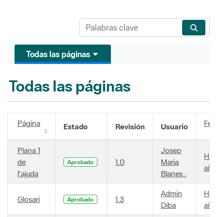
Todas las páginas
Todas las páginas
Página
Fec
Estado
Revisión
Usuario
Plana 1
Josep
Hac
de
1.0
Maria
Aprobado
año
l'ajuda
Blanes .
Admin
Hac
Glosari
1.3
Aprobado
Diba
año