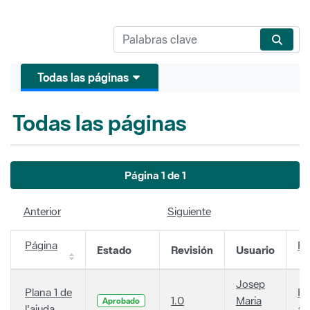
Todas las páginas
Todas las páginas
Página 1 de 1
Anterior
Siguiente
Página
Fe
Estado
Revisión
Usuario
Josep
Plana 1 de
Ha
1.0
Maria
Aprobado
l'ajuda
añ