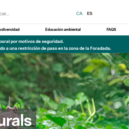
CA
ES
odiversidad
Educación ambiental
FAQS
 a obras de construcción de una pasarela sobre el río
urals