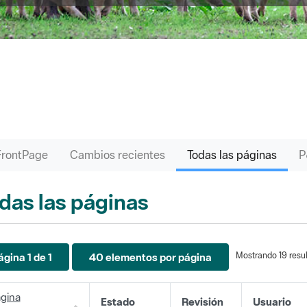
FrontPage
Cambios recientes
Todas las páginas
das las páginas
Mostrando 19 resul
ágina 1 de 1
40 elementos por página
gina
Estado
Revisión
Usuario