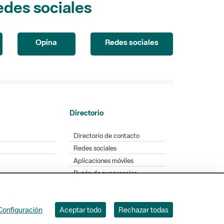
Opina
Redes sociales
Directorio
Directorio de contacto
Redes sociales
Aplicaciones móviles
Buzón de sugerencias
Opinión sobre los parques
Configuración
Aceptar todo
Rechazar todas
. Badajoz, 49. 08005 Barcelona. Tel. 934 022 428