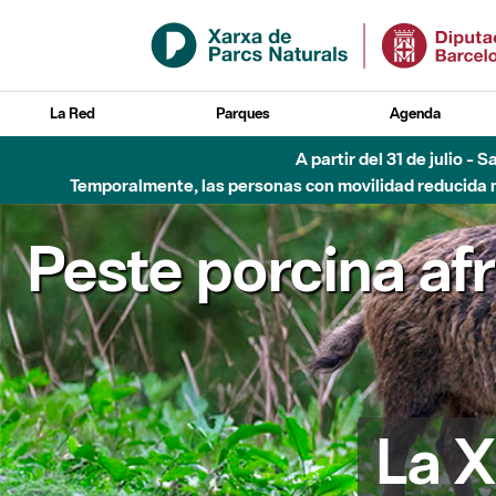
Saltar al contenido principal
La Red
Parques
Agenda
Hasta diciembre de 2026 - Parque Fluvial Besós
Peste porcina af
La X