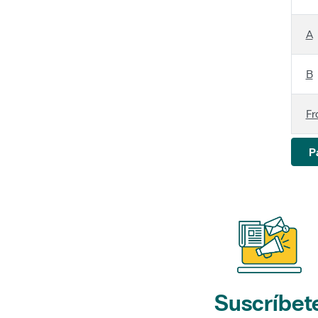
A
B
Fr
P
Suscríbet
a nuestros bol