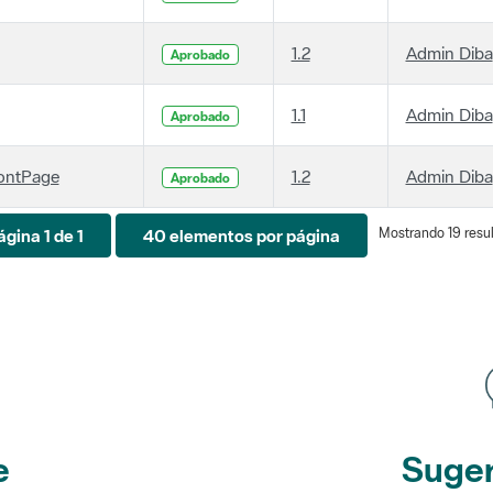
1.2
Admin Diba
Aprobado
1.1
Admin Diba
Aprobado
ontPage
1.2
Admin Diba
Aprobado
Mostrando 19 resul
ágina 1 de 1
40 elementos por página
e
Suger
etines
y r