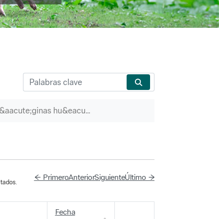
P&aacute;ginas hu&eacute;rfanas
← Primero
Anterior
Siguiente
Último →
tados.
Fecha