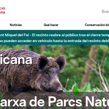
Noticias
Qué hacer
Conservación bi
 - Afectaciones en el cauce del Parque Fluvial del Besòs debido
ricana
arxa de Parcs Nat