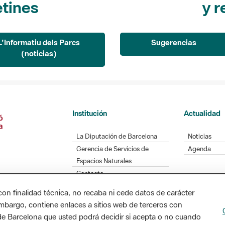
L'Informatiu dels Parcs
Sugerencias
(noticias)
Institución
Actualidad
La Diputación de Barcelona
Noticias
Gerencia de Servicios de
Agenda
Espacios Naturales
Contacto
con finalidad técnica, no recaba ni cede datos de carácter
embargo, contiene enlaces a sitios web de terceros con
Diputación de Barcelona. Edifici Llacuna, 1a planta
n de Barcelona que usted podrá decidir si acepta o no cuando
/ xarxaparcs@diba.cat