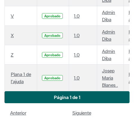
Admin
Ha
V
1.0
Aprobado
Diba
añ
Admin
Ha
X
1.0
Aprobado
Diba
añ
Admin
Ha
Z
1.0
Aprobado
Diba
añ
Josep
Plana 1 de
Ha
1.0
Maria
Aprobado
l'ajuda
añ
Blanes .
Página 1 de 1
Anterior
Siguiente