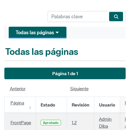
Todas las páginas
Todas las páginas
Página 1 de 1
Anterior
Siguiente
Página
Fe
Estado
Revisión
Usuario
Admin
Ha
FrontPage
1.2
Aprobado
Diba
añ