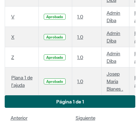
Admin
Ha
V
1.0
Aprobado
Diba
añ
Admin
Ha
X
1.0
Aprobado
Diba
añ
Admin
Ha
Z
1.0
Aprobado
Diba
añ
Josep
Plana 1 de
Ha
1.0
Maria
Aprobado
l'ajuda
añ
Blanes .
Página 1 de 1
Anterior
Siguiente