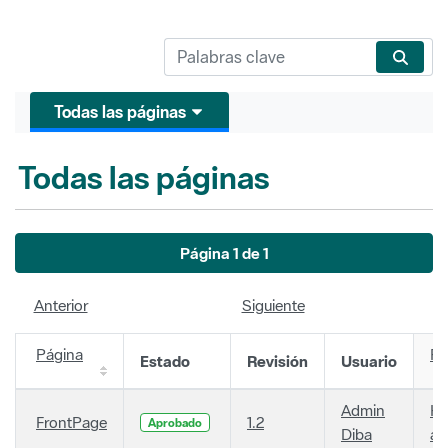
Todas las páginas
Todas las páginas
Página 1 de 1
Anterior
Siguiente
Página
Fe
Estado
Revisión
Usuario
Admin
Ha
FrontPage
1.2
Aprobado
Diba
añ