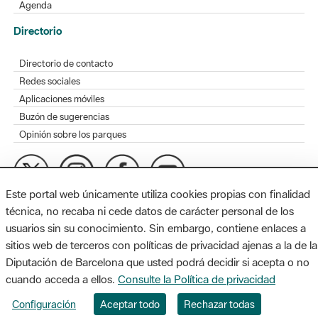
Agenda
Directorio
Directorio de contacto
Redes sociales
Aplicaciones móviles
Buzón de sugerencias
Opinión sobre los parques
Este portal web únicamente utiliza cookies propias con finalidad
MAPA WEB
AVISO LEGAL
ACCESIBILIDAD
técnica, no recaba ni cede datos de carácter personal de los
usuarios sin su conocimiento. Sin embargo, contiene enlaces a
Diputación de Barcelona. Edifici Llacuna, 1a planta. Badajoz, 49.
sitios web de terceros con políticas de privacidad ajenas a la de la
08005 Barcelona. Tel. 934 022 428 / xarxaparcs@diba.cat
Diputación de Barcelona que usted podrá decidir si acepta o no
cuando acceda a ellos.
Consulte la Política de privacidad
Configuración
Aceptar todo
Rechazar todas