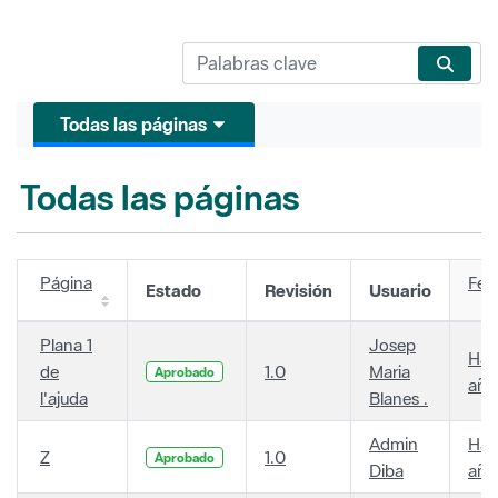
Todas las páginas
Todas las páginas
Página
Fec
Estado
Revisión
Usuario
Plana 1
Josep
Hac
de
1.0
Maria
Aprobado
año
l'ajuda
Blanes .
Admin
Hac
Z
1.0
Aprobado
Diba
año