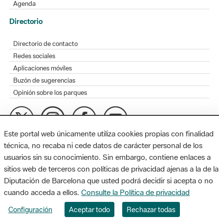
Agenda
Directorio
Directorio de contacto
Redes sociales
Aplicaciones móviles
Buzón de sugerencias
Opinión sobre los parques
Este portal web únicamente utiliza cookies propias con finalidad
MAPA WEB
AVISO LEGAL
ACCESIBILIDAD
técnica, no recaba ni cede datos de carácter personal de los
usuarios sin su conocimiento. Sin embargo, contiene enlaces a
Diputación de Barcelona. Edifici Llacuna, 1a planta. Badajoz, 49.
sitios web de terceros con políticas de privacidad ajenas a la de la
08005 Barcelona. Tel. 934 022 428 / xarxaparcs@diba.cat
Diputación de Barcelona que usted podrá decidir si acepta o no
cuando acceda a ellos.
Consulte la Política de privacidad
Configuración
Aceptar todo
Rechazar todas