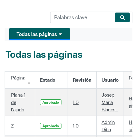
Todas las páginas
Todas las páginas
Página
Fec
Estado
Revisión
Usuario
Plana 1
Josep
Hac
de
1.0
Maria
Aprobado
año
l'ajuda
Blanes .
Admin
Hac
Z
1.0
Aprobado
Diba
año