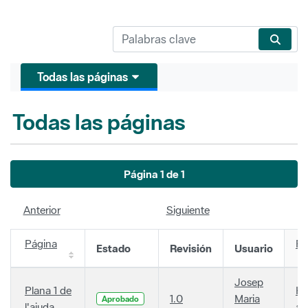
Todas las páginas
Todas las páginas
Página 1 de 1
Anterior
Siguiente
Página
Fe
Estado
Revisión
Usuario
Josep
Plana 1 de
Ha
1.0
Maria
Aprobado
l'ajuda
añ