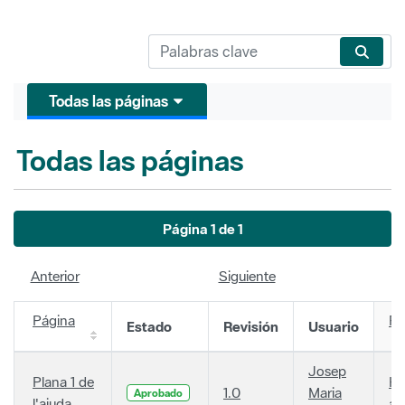
Todas las páginas
Todas las páginas
Página 1 de 1
Anterior
Siguiente
Página
Fe
Estado
Revisión
Usuario
Josep
Plana 1 de
Ha
1.0
Maria
Aprobado
l'ajuda
añ