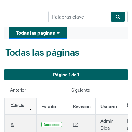
Todas las páginas
Todas las páginas
Página 1 de 1
Anterior
Siguiente
Página
Fe
Estado
Revisión
Usuario
Admin
Ha
A
1.2
Aprobado
Diba
añ