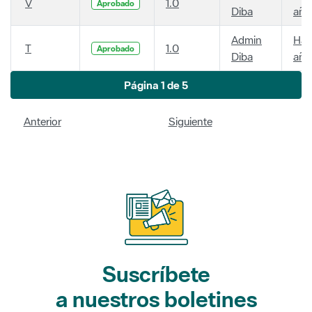
V
1.0
Aprobado
Diba
año
Admin
Hac
T
1.0
Aprobado
Diba
año
Página 1 de 5
Anterior
Siguiente
Suscríbete
a nuestros boletines