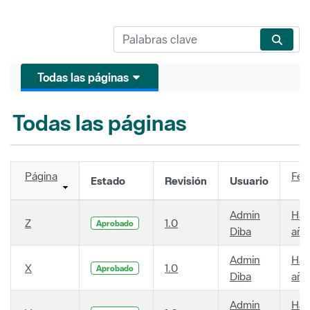
Todas las páginas
Todas las páginas
Página
Fec
Estado
Revisión
Usuario
Admin
Hac
Z
1.0
Aprobado
Diba
año
Admin
Hac
X
1.0
Aprobado
Diba
año
Admin
Hac