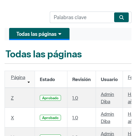
Todas las páginas
Todas las páginas
Página
Fec
Estado
Revisión
Usuario
Admin
Hac
Z
1.0
Aprobado
Diba
año
Admin
Hac
X
1.0
Aprobado
Diba
año
Admin
Hac