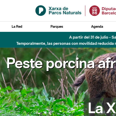
Saltar al contenido principal
La Red
Parques
Agenda
A partir del 31 de julio - 
Temporalmente, las personas con movilidad reducida no
Peste porcina af
La X