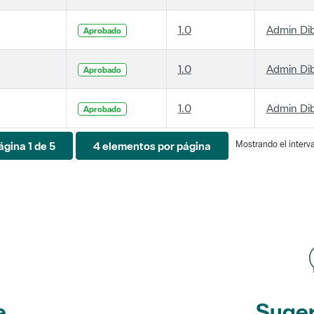
1.0
Admin Di
Aprobado
1.0
Admin Di
Aprobado
1.0
Admin Di
Aprobado
Mostrando el interva
ágina 1 de 5
4 elementos por página
e
Suger