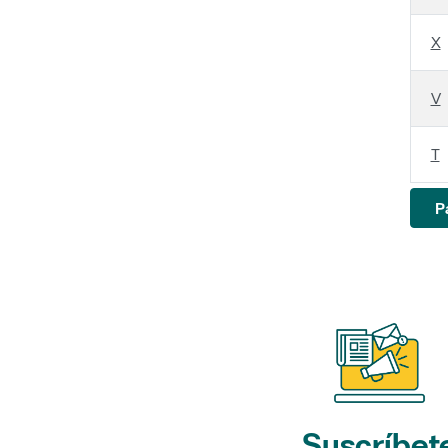
X
V
T
P
Suscríbet