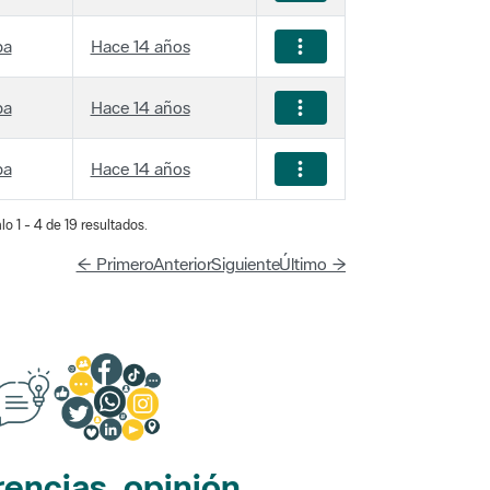
ba
Hace 14 años
ba
Hace 14 años
ba
Hace 14 años
lo 1 - 4 de 19 resultados.
← Primero
Anterior
Siguiente
Último →
encias, opinión