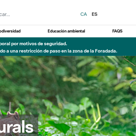
CA
ES
odiversidad
Educación ambiental
FAQS
emporal por motivos de seguridad.
o a una restricción de paso en la zona de la Foradada.
urals