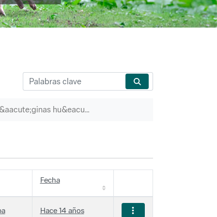
P&aacute;ginas hu&eacute;rfanas
Fecha
ba
Hace 14 años