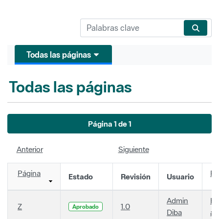
Todas las páginas
Todas las páginas
Página 1 de 1
Anterior
Siguiente
Página
Fe
Estado
Revisión
Usuario
Admin
Ha
Z
1.0
Aprobado
Diba
añ