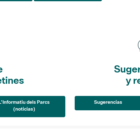
e
Suger
etines
y r
L'Informatiu dels Parcs
Sugerencias
(noticias)