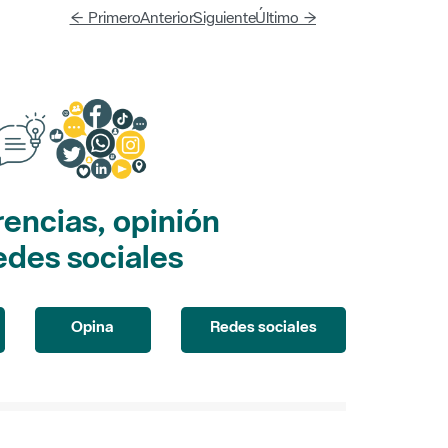
← Primero
Anterior
Siguiente
Último →
encias, opinión
edes sociales
Opina
Redes sociales