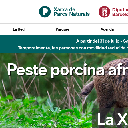
Saltar al contenido principal
La Red
Parques
Agenda
A partir del 31 de julio - 
Temporalmente, las personas con movilidad reducida no
Peste porcina af
La X