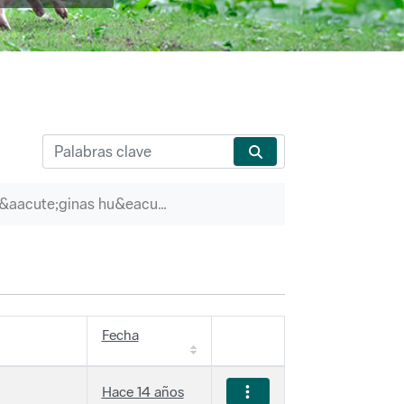
P&aacute;ginas hu&eacute;rfanas
Fecha
Hace 14 años