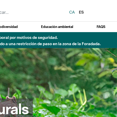
CA
ES
odiversidad
Educación ambiental
FAQS
emporal por motivos de seguridad.
o a una restricción de paso en la zona de la Foradada.
urals