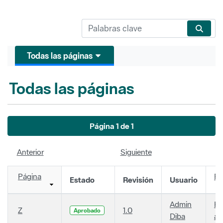
Todas las páginas
Todas las páginas
Página 1 de 1
Anterior
Siguiente
Página
Fe
Estado
Revisión
Usuario
Admin
Ha
Z
1.0
Aprobado
Diba
añ