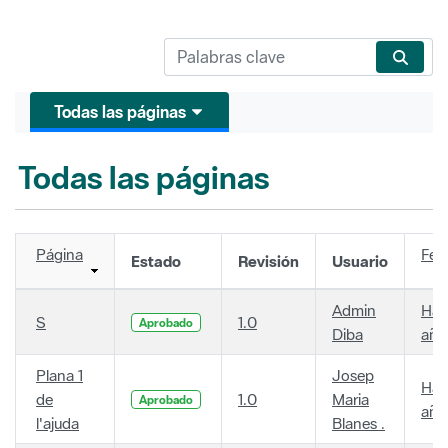
Todas las páginas
Todas las páginas
Página
Fec
Estado
Revisión
Usuario
Admin
Hac
S
1.0
Aprobado
Diba
año
Plana 1
Josep
Hac
de
1.0
Maria
Aprobado
año
l'ajuda
Blanes .