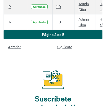
Admin
Hac
P
1.0
Aprobado
Diba
año
Admin
Hac
M
1.0
Aprobado
Diba
año
Página 2 de 5
Anterior
Siguiente
Suscríbete