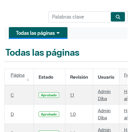
Todas las páginas
Todas las páginas
Página
Fec
Estado
Revisión
Usuario
Admin
Hac
C
1.1
Aprobado
Diba
año
Admin
Hac
D
1.0
Aprobado
Diba
año
Admin
Hac