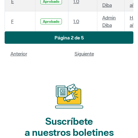
E
1.0
Aprobado
Diba
año
Admin
Hac
F
1.0
Aprobado
Diba
año
Página 2 de 5
Anterior
Siguiente
Suscríbete
a nuestros boletines