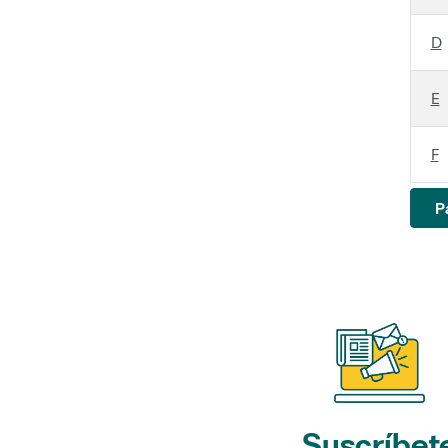
D
E
F
P
Suscríbet