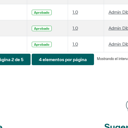
1.0
Admin Di
Aprobado
1.0
Admin Di
Aprobado
1.0
Admin Di
Aprobado
Mostrando el interva
ágina 2 de 5
4 elementos por página
e
Suger