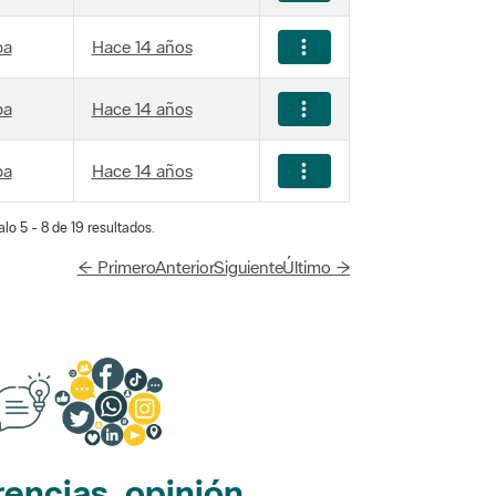
ba
Hace 14 años
ba
Hace 14 años
ba
Hace 14 años
lo 5 - 8 de 19 resultados.
← Primero
Anterior
Siguiente
Último →
encias, opinión