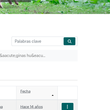
P&aacute;ginas hu&eacute;rfanas
Fecha
ba
Hace 14 años