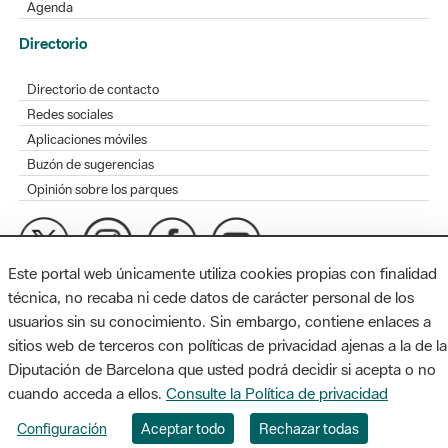
Agenda
Directorio
Directorio de contacto
Redes sociales
Aplicaciones móviles
Buzón de sugerencias
Opinión sobre los parques
Este portal web únicamente utiliza cookies propias con finalidad
MAPA WEB
AVISO LEGAL
ACCESIBILIDAD
técnica, no recaba ni cede datos de carácter personal de los
usuarios sin su conocimiento. Sin embargo, contiene enlaces a
Diputación de Barcelona. Edifici Llacuna, 1a planta. Badajoz, 49.
sitios web de terceros con políticas de privacidad ajenas a la de la
08005 Barcelona. Tel. 934 022 428 / xarxaparcs@diba.cat
Diputación de Barcelona que usted podrá decidir si acepta o no
cuando acceda a ellos.
Consulte la Política de privacidad
Configuración
Aceptar todo
Rechazar todas