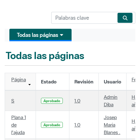
Todas las páginas
Todas las páginas
Página
Fec
Estado
Revisión
Usuario
Admin
Hac
S
1.0
Aprobado
Diba
año
Plana 1
Josep
Hac
de
1.0
Maria
Aprobado
año
l'ajuda
Blanes .