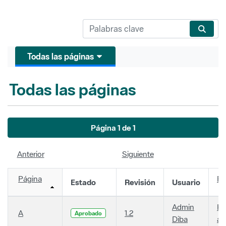
Todas las páginas
Todas las páginas
Página 1 de 1
Anterior
Siguiente
Página
Fe
Estado
Revisión
Usuario
Admin
Ha
A
1.2
Aprobado
Diba
añ