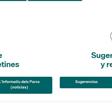
e
Suger
etines
y r
L'Informatiu dels Parcs
Sugerencias
(noticias)