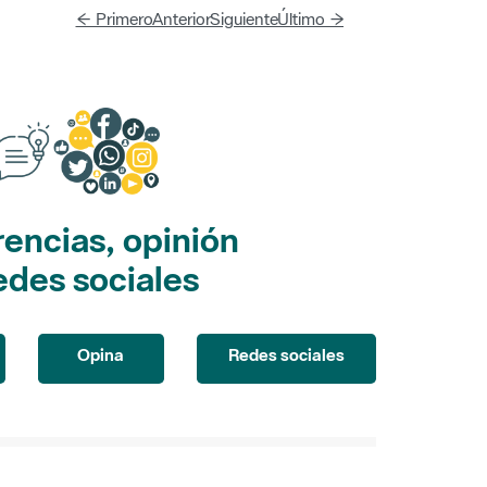
← Primero
Anterior
Siguiente
Último →
encias, opinión
edes sociales
Opina
Redes sociales