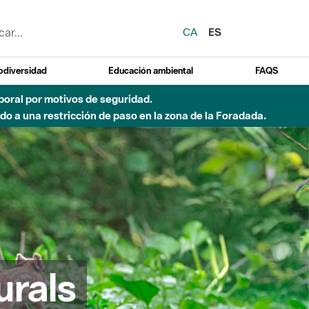
CA
ES
odiversidad
Educación ambiental
FAQS
emporal por motivos de seguridad.
o a una restricción de paso en la zona de la Foradada.
urals