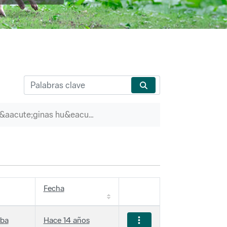
P&aacute;ginas hu&eacute;rfanas
Fecha
iba
Hace 14 años