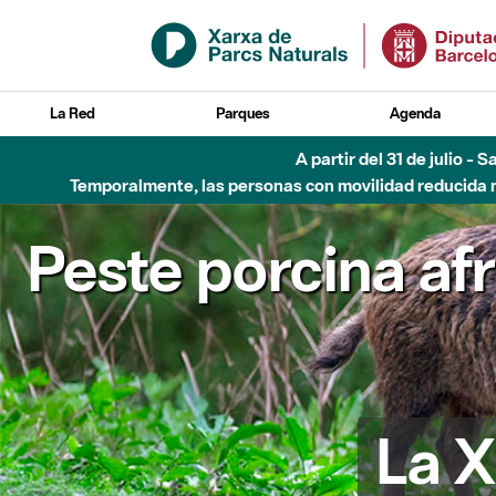
Saltar al contenido principal
La Red
Parques
Agenda
A partir del 31 de julio - 
Temporalmente, las personas con movilidad reducida no
Peste porcina af
La X