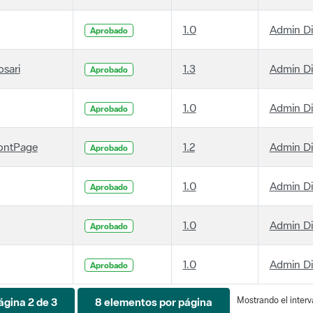
1.0
Admin D
Aprobado
osari
1.3
Admin D
Aprobado
1.0
Admin D
Aprobado
ontPage
1.2
Admin D
Aprobado
1.0
Admin D
Aprobado
1.0
Admin D
Aprobado
1.0
Admin D
Aprobado
Mostrando el interva
ágina 2 de 3
8 elementos por página