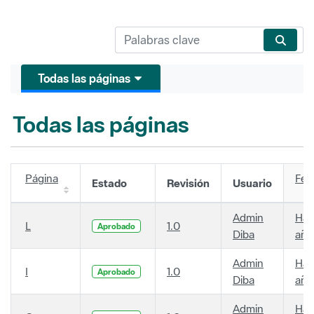
Todas las páginas
Todas las páginas
Página
Fec
Estado
Revisión
Usuario
Admin
Hac
L
1.0
Aprobado
Diba
año
Admin
Hac
I
1.0
Aprobado
Diba
año
Admin
Hac