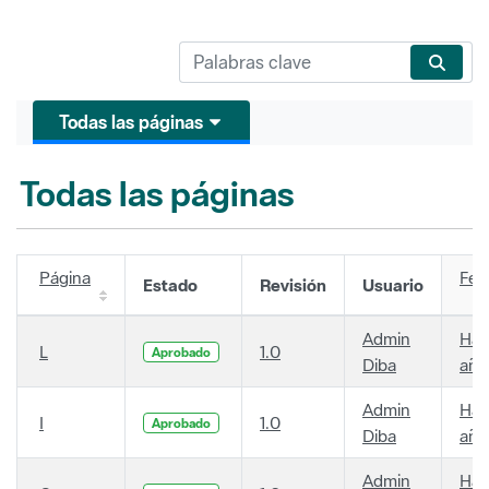
Todas las páginas
Todas las páginas
Página
Fec
Estado
Revisión
Usuario
Admin
Hac
L
1.0
Aprobado
Diba
año
Admin
Hac
I
1.0
Aprobado
Diba
año
Admin
Hac