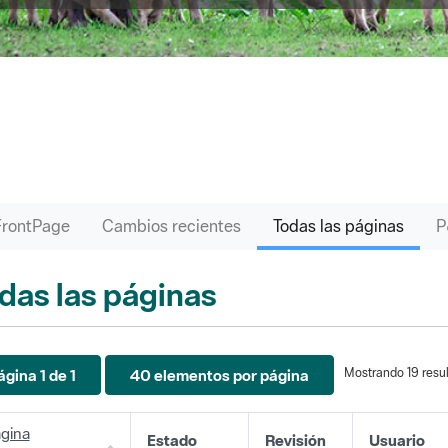
FrontPage
Cambios recientes
Todas las páginas
das las páginas
Mostrando 19 resul
ágina 1 de 1
40 elementos por página
gina
Estado
Revisión
Usuario