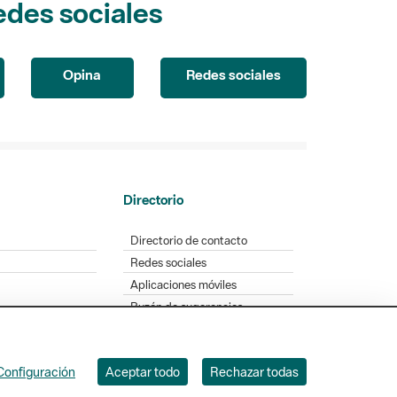
Opina
Redes sociales
Directorio
Directorio de contacto
Redes sociales
Aplicaciones móviles
Buzón de sugerencias
Opinión sobre los parques
Configuración
Aceptar todo
Rechazar todas
. Badajoz, 49. 08005 Barcelona. Tel. 934 022 428