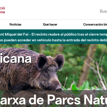
Noticias
Qué hacer
Conservación bi
 - Afectaciones en el cauce del Parque Fluvial del Besòs debido
ricana
arxa de Parcs Nat