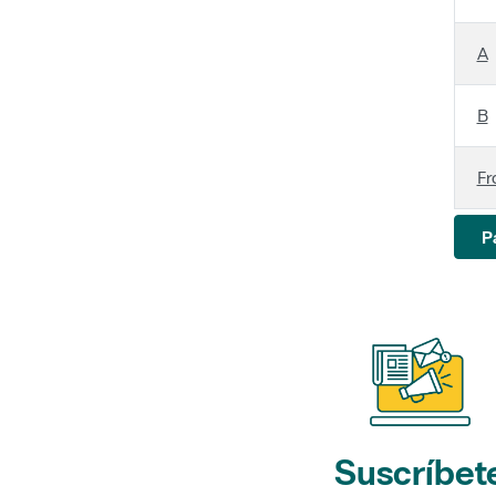
A
B
Fr
P
Suscríbet
a nuestros bol