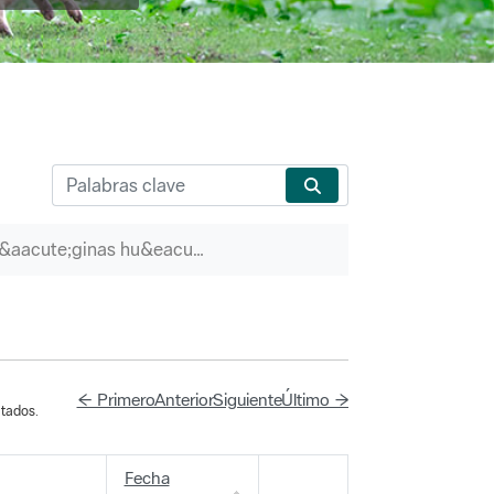
P&aacute;ginas hu&eacute;rfanas
← Primero
Anterior
Siguiente
Último →
tados.
Fecha