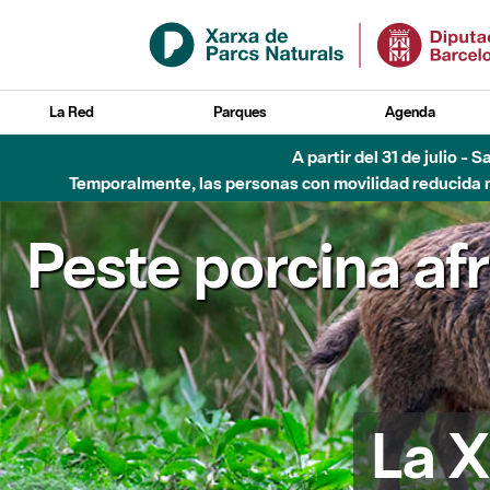
Saltar al contenido principal
La Red
Parques
Agenda
Hasta diciembre de 2026 - Parque Fluvial Besós
Peste porcina af
La X