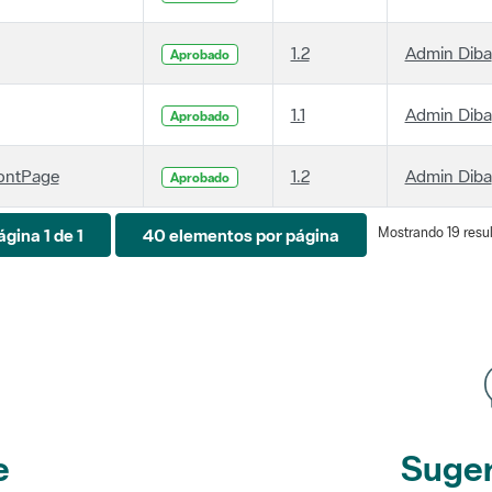
1.2
Admin Diba
Aprobado
1.1
Admin Diba
Aprobado
ontPage
1.2
Admin Diba
Aprobado
Mostrando 19 resul
ágina 1 de 1
40 elementos por página
e
Suger
etines
y r