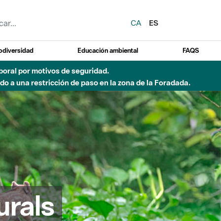
CA
ES
odiversidad
Educación ambiental
FAQS
 a obras de construcción de una pasarela sobre el río
urals