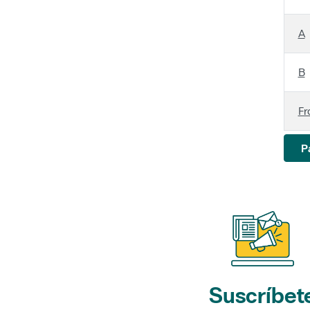
A
B
Fr
P
Suscríbet
a nuestros bol