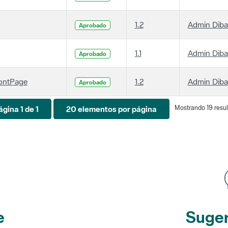
1.2
Admin Diba
Aprobado
1.1
Admin Diba
Aprobado
ontPage
1.2
Admin Diba
Aprobado
Mostrando 19 resul
ágina 1 de 1
20 elementos por página
e
Suger
etines
y r