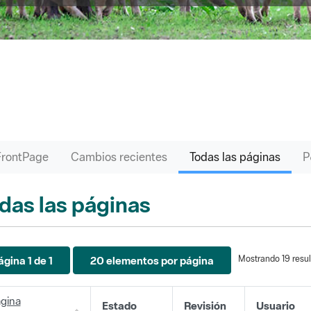
FrontPage
Cambios recientes
Todas las páginas
das las páginas
Mostrando 19 resul
ágina 1 de 1
20 elementos por página
gina
Estado
Revisión
Usuario