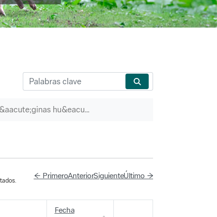
P&aacute;ginas hu&eacute;rfanas
← Primero
Anterior
Siguiente
Último →
tados.
Fecha