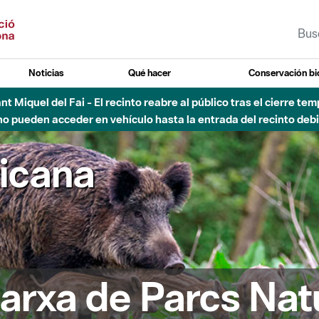
Noticias
Qué hacer
Conservación bi
sto - Sant Llorenç-Obac - Nivel 3 del Plan Alfa (peligro muy alt
ricana
arxa de Parcs Nat