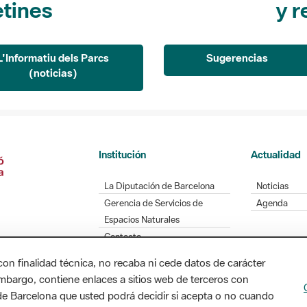
L'Informatiu dels Parcs
Sugerencias
(noticias)
Institución
Actualidad
La Diputación de Barcelona
Noticias
Gerencia de Servicios de
Agenda
Espacios Naturales
Contacto
con finalidad técnica, no recaba ni cede datos de carácter
embargo, contiene enlaces a sitios web de terceros con
Diputación de Barcelona. Edifici Llacuna, 1a planta
n de Barcelona que usted podrá decidir si acepta o no cuando
/ xarxaparcs@diba.cat