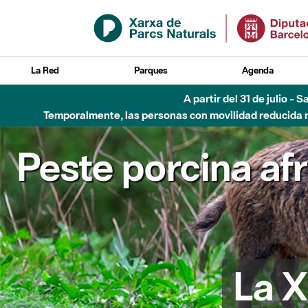
Saltar al contenido principal
La Red
Parques
Agenda
5 de ago
Peste porcina af
La X