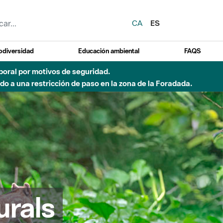
CA
ES
odiversidad
Educación ambiental
FAQS
o de incendio)
urals