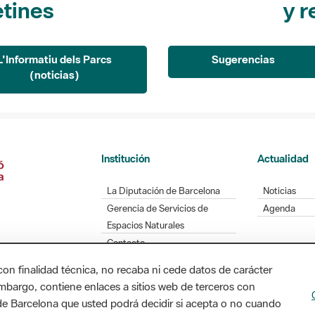
L'Informatiu dels Parcs
Sugerencias
(noticias)
Institución
Actualidad
La Diputación de Barcelona
Noticias
Gerencia de Servicios de
Agenda
Espacios Naturales
Contacto
con finalidad técnica, no recaba ni cede datos de carácter
embargo, contiene enlaces a sitios web de terceros con
Diputación de Barcelona. Edifici Llacuna, 1a planta
n de Barcelona que usted podrá decidir si acepta o no cuando
/ xarxaparcs@diba.cat