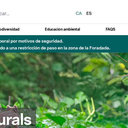
CA
ES
odiversidad
Educación ambiental
FAQS
o de incendio)
urals