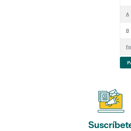
A
B
Fr
P
Suscríbet
a nuestros bol