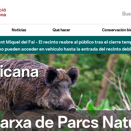
Noticias
Qué hacer
Conservación bi
sto - Sant Llorenç-Obac - Nivel 3 del Plan Alfa (peligro muy alt
ricana
arxa de Parcs Nat