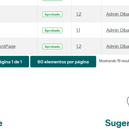
1.2
Admin Diba
Aprobado
1.1
Admin Diba
Aprobado
ontPage
1.2
Admin Diba
Aprobado
Mostrando 19 resul
ágina 1 de 1
60 elementos por página
e
Suger
etines
y r