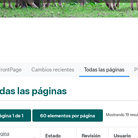
FrontPage
Cambios recientes
Todas las páginas
das las páginas
Mostrando 19 resul
ágina 1 de 1
60 elementos por página
gina
Estado
Revisión
Usuario