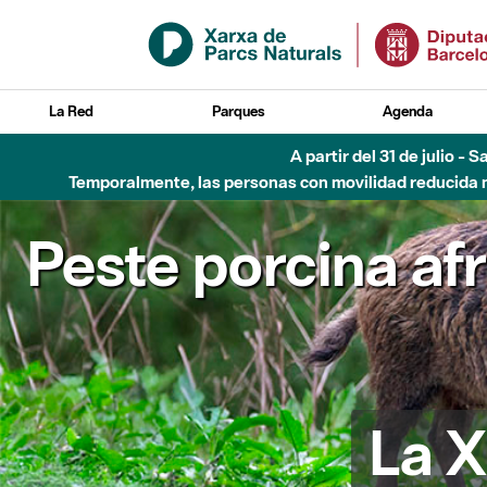
Saltar al contenido principal
La Red
Parques
Agenda
5 de ago
Peste porcina af
La X