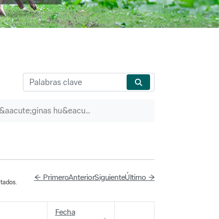
P&aacute;ginas hu&eacute;rfanas
← Primero
Anterior
Siguiente
Último →
tados.
Fecha