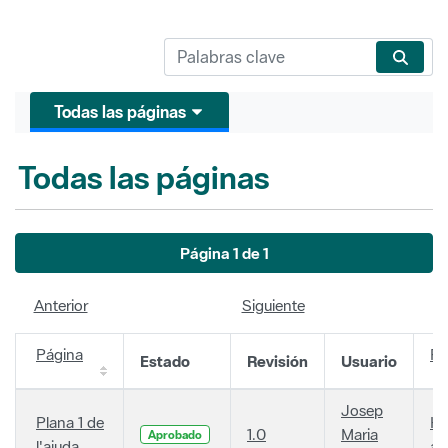
Todas las páginas
Todas las páginas
Página 1 de 1
Anterior
Siguiente
Página
Fe
Estado
Revisión
Usuario
Josep
Plana 1 de
Ha
1.0
Maria
Aprobado
l'ajuda
añ