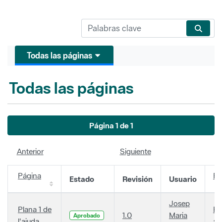
Todas las páginas
Todas las páginas
Página 1 de 1
Anterior
Siguiente
Página
Fe
Estado
Revisión
Usuario
Josep
Plana 1 de
Ha
1.0
Maria
Aprobado
l'ajuda
añ