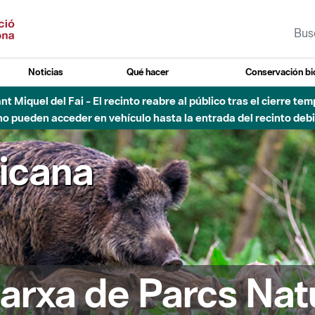
Noticias
Qué hacer
Conservación bi
vial Besós - Activación de la Fase de Alerta del Parque Fluvial 
Cerrados los accesos al Parque.
ricana
arxa de Parcs Nat