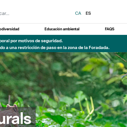
CA
ES
odiversidad
Educación ambiental
FAQS
del Besòs por lluvias intensas.
urals