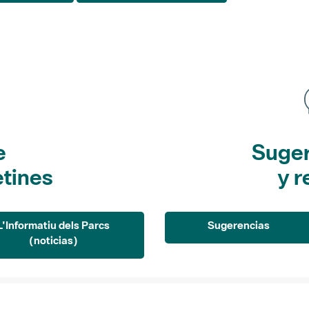
e
Suger
etines
y r
L'Informatiu dels Parcs
Sugerencias
(noticias)