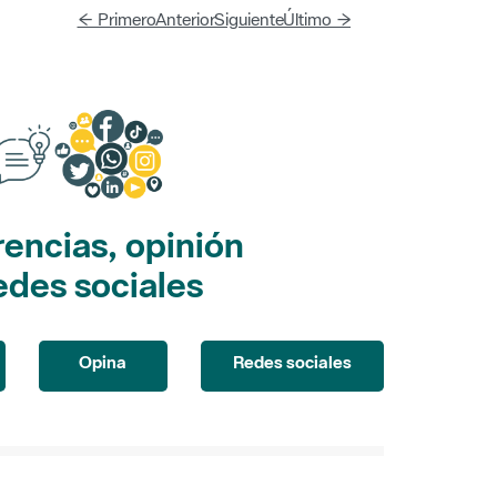
← Primero
Anterior
Siguiente
Último →
encias, opinión
edes sociales
Opina
Redes sociales