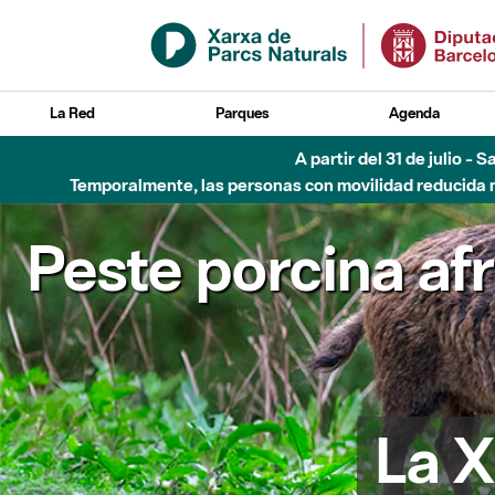
Saltar al contenido principal
La Red
Parques
Agenda
6 de agosto - Parque Flu
Peste porcina af
La X