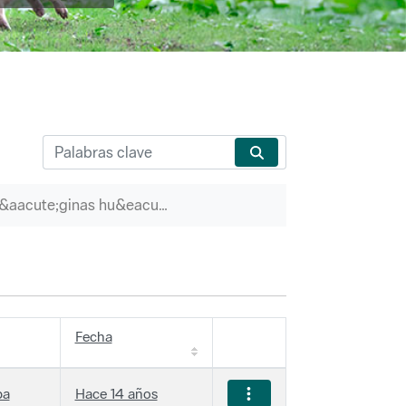
P&aacute;ginas hu&eacute;rfanas
Fecha
ba
Hace 14 años