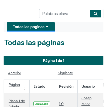
Todas las páginas
Todas las páginas
Página 1 de 1
Anterior
Siguiente
Página
Fe
Estado
Revisión
Usuario
Josep
Plana 1 de
Ha
1.0
Maria
Aprobado
l'ajuda
añ