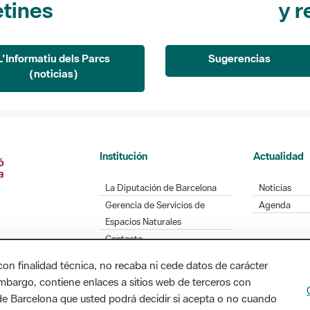
L'Informatiu dels Parcs
Sugerencias
(noticias)
Institución
Actualidad
La Diputación de Barcelona
Noticias
Gerencia de Servicios de
Agenda
Espacios Naturales
Contacto
con finalidad técnica, no recaba ni cede datos de carácter
embargo, contiene enlaces a sitios web de terceros con
Diputación de Barcelona. Edifici Llacuna, 1a planta
n de Barcelona que usted podrá decidir si acepta o no cuando
/ xarxaparcs@diba.cat