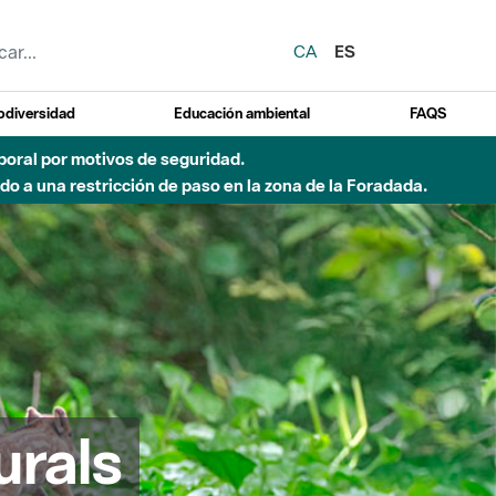
CA
ES
odiversidad
Educación ambiental
FAQS
 a obras de construcción de una pasarela sobre el río
urals