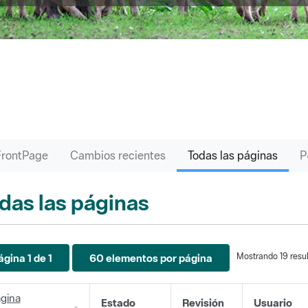
FrontPage
Cambios recientes
Todas las páginas
das las páginas
Mostrando 19 resul
ágina 1 de 1
60 elementos por página
gina
Estado
Revisión
Usuario