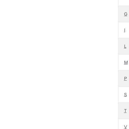
G
I
L
M
P
S
T
V