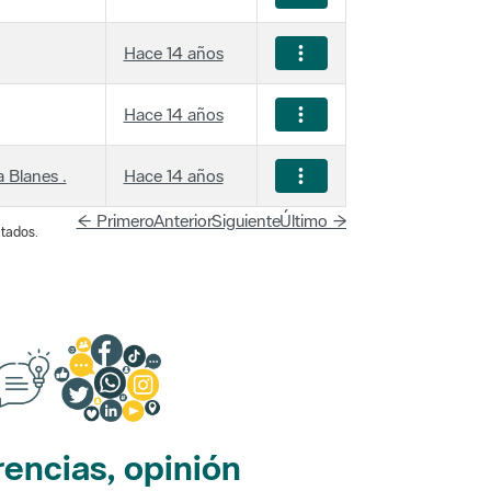
Hace 14 años
Hace 14 años
 Blanes .
Hace 14 años
← Primero
Anterior
Siguiente
Último →
tados.
encias, opinión
edes sociales