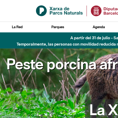
Saltar al contenido principal
La Red
Parques
Agenda
Hasta diciembre de 2026 - Parque Fluvial Besós
Peste porcina af
La X