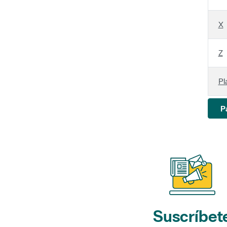
X
Z
Pl
P
Suscríbet
a nuestros bol