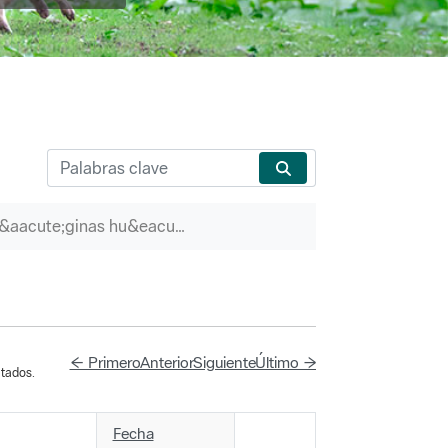
P&aacute;ginas hu&eacute;rfanas
← Primero
Anterior
Siguiente
Último →
tados.
Fecha