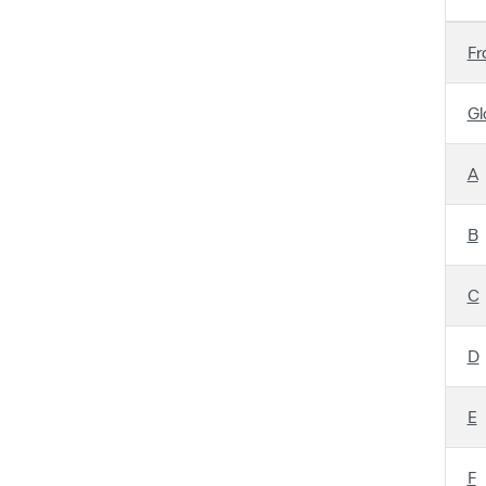
Fr
Gl
A
B
C
D
E
F