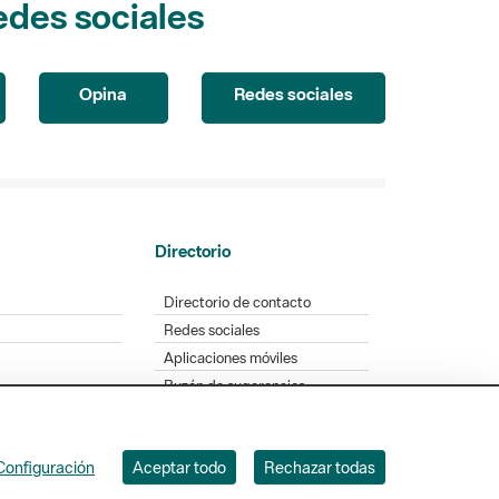
Opina
Redes sociales
Directorio
Directorio de contacto
Redes sociales
Aplicaciones móviles
Buzón de sugerencias
Opinión sobre los parques
Configuración
Aceptar todo
Rechazar todas
. Badajoz, 49. 08005 Barcelona. Tel. 934 022 428