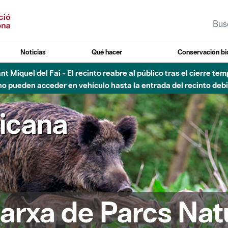
Noticias
Qué hacer
Conservación bi
 - Afectaciones en el cauce del Parque Fluvial del Besòs debido
ricana
arxa de Parcs Nat