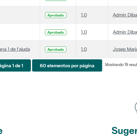
1.0
Admin Diba
Aprobado
1.0
Admin Diba
Aprobado
ana 1 de l'ajuda
1.0
Josep Maria
Aprobado
Mostrando 19 resul
ágina 1 de 1
60 elementos por página
e
Suger
etines
y r