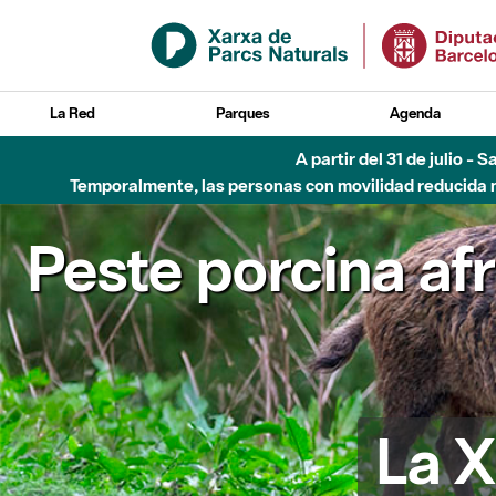
Saltar al contenido principal
La Red
Parques
Agenda
A partir del 31 de julio - 
Temporalmente, las personas con movilidad reducida no
Peste porcina af
La X