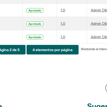
1.0
Admin Di
Aprobado
1.0
Admin Di
Aprobado
1.0
Admin Di
Aprobado
Mostrando el interva
ágina 2 de 5
4 elementos por página
e
Suger