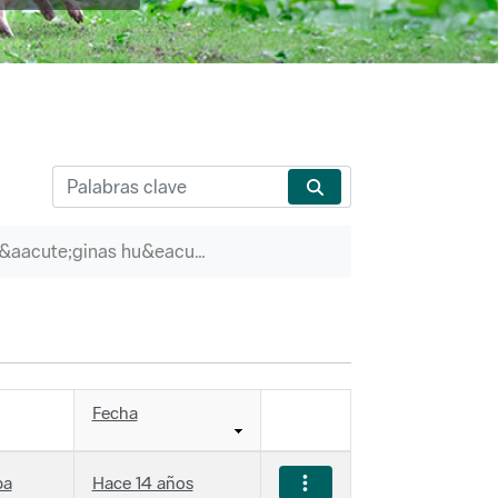
P&aacute;ginas hu&eacute;rfanas
Fecha
ba
Hace 14 años