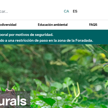
CA
ES
odiversidad
Educación ambiental
FAQS
emporal por motivos de seguridad.
o a una restricción de paso en la zona de la Foradada.
urals