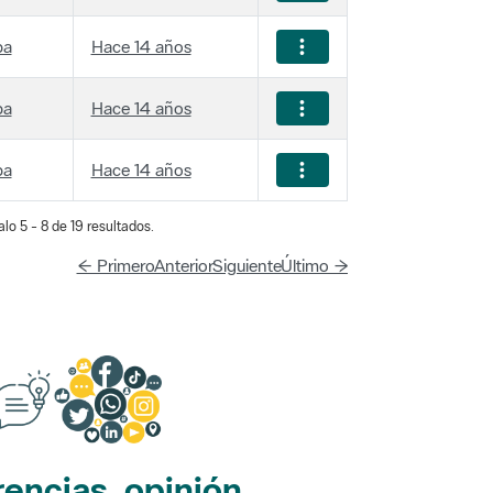
ba
Hace 14 años
ba
Hace 14 años
ba
Hace 14 años
lo 5 - 8 de 19 resultados.
← Primero
Anterior
Siguiente
Último →
encias, opinión