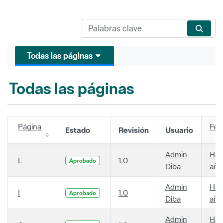
Todas las páginas
Todas las páginas
Página
Fec
Estado
Revisión
Usuario
Admin
Hac
L
1.0
Aprobado
Diba
año
Admin
Hac
I
1.0
Aprobado
Diba
año
Admin
Hac