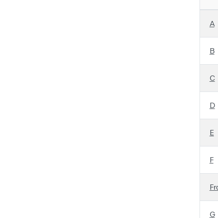
A
B
C
D
E
F
Fr
G