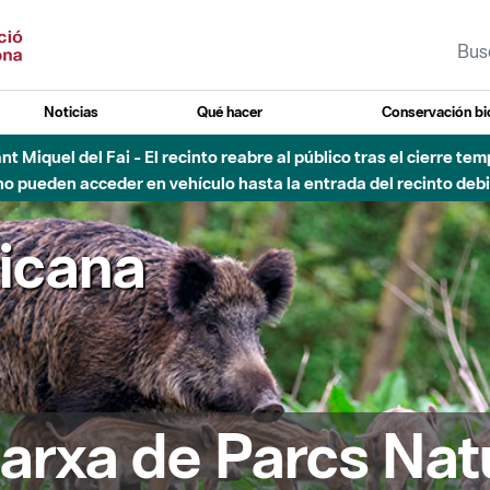
Noticias
Qué hacer
Conservación bi
 - Afectaciones en el cauce del Parque Fluvial del Besòs debido
ricana
arxa de Parcs Nat