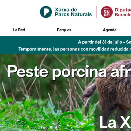
Saltar al contenido principal
La Red
Parques
Agenda
Hasta diciembre de 2026 - Parque Fluvial Besós
Peste porcina af
La X