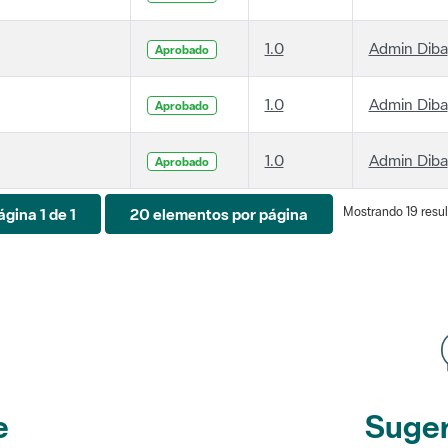
1.0
Admin Diba
Aprobado
1.0
Admin Diba
Aprobado
1.0
Admin Diba
Aprobado
Mostrando 19 resul
ágina 1 de 1
20 elementos por página
e
Suger
etines
y r