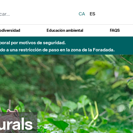
CA
ES
odiversidad
Educación ambiental
FAQS
 a obras de construcción de una pasarela sobre el río
urals