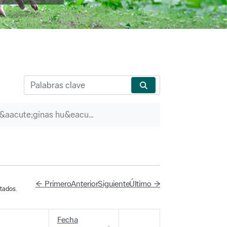
P&aacute;ginas hu&eacute;rfanas
← Primero
Anterior
Siguiente
Último →
tados.
Fecha