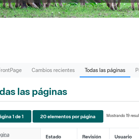
FrontPage
Cambios recientes
Todas las páginas
das las páginas
Mostrando 19 resul
ágina 1 de 1
20 elementos por página
gina
Estado
Revisión
Usuario