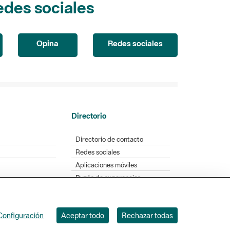
Opina
Redes sociales
Directorio
Directorio de contacto
Redes sociales
Aplicaciones móviles
Buzón de sugerencias
Opinión sobre los parques
Configuración
Aceptar todo
Rechazar todas
. Badajoz, 49. 08005 Barcelona. Tel. 934 022 428