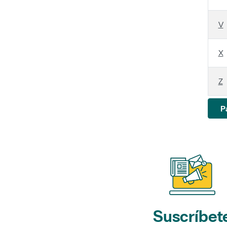
V
X
Z
P
Suscríbet
a nuestros bol