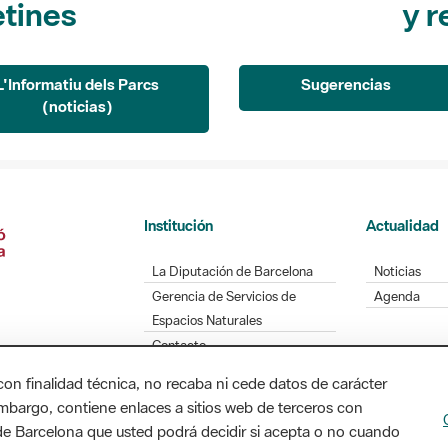
L'Informatiu dels Parcs
Sugerencias
(noticias)
Institución
Actualidad
La Diputación de Barcelona
Noticias
Gerencia de Servicios de
Agenda
Espacios Naturales
Contacto
con finalidad técnica, no recaba ni cede datos de carácter
embargo, contiene enlaces a sitios web de terceros con
Diputación de Barcelona. Edifici Llacuna, 1a planta
n de Barcelona que usted podrá decidir si acepta o no cuando
/ xarxaparcs@diba.cat