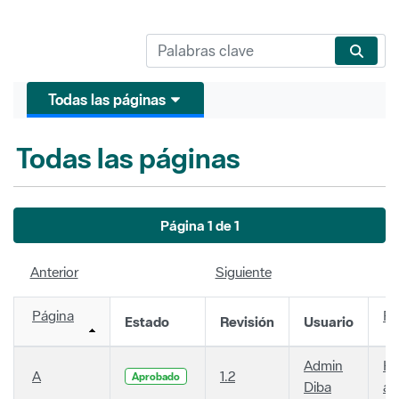
Todas las páginas
Todas las páginas
Página 1 de 1
Anterior
Siguiente
Página
Fe
Estado
Revisión
Usuario
Admin
Ha
A
1.2
Aprobado
Diba
añ