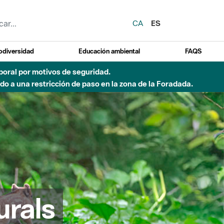
CA
ES
odiversidad
Educación ambiental
FAQS
del Besòs por lluvias intensas.
urals