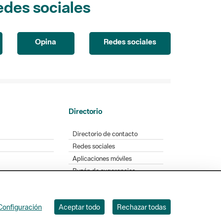
edes sociales
Opina
Redes sociales
Directorio
Directorio de contacto
Redes sociales
Aplicaciones móviles
Buzón de sugerencias
Opinión sobre los parques
Configuración
Aceptar todo
Rechazar todas
. Badajoz, 49. 08005 Barcelona. Tel. 934 022 428