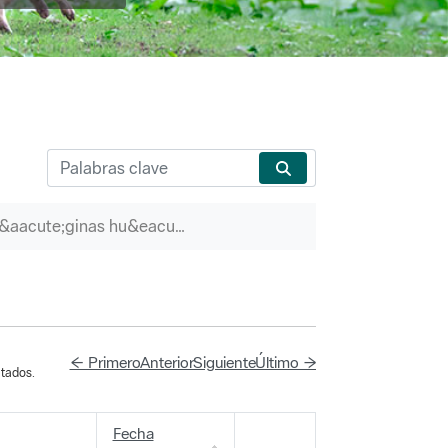
P&aacute;ginas hu&eacute;rfanas
← Primero
Anterior
Siguiente
Último →
tados.
Fecha