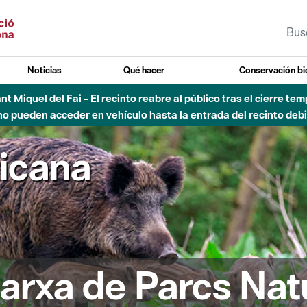
Noticias
Qué hacer
Conservación bi
vial Besós - Activación de la Fase de Alerta del Parque Fluvial 
Cerrados los accesos al Parque.
ricana
arxa de Parcs Nat