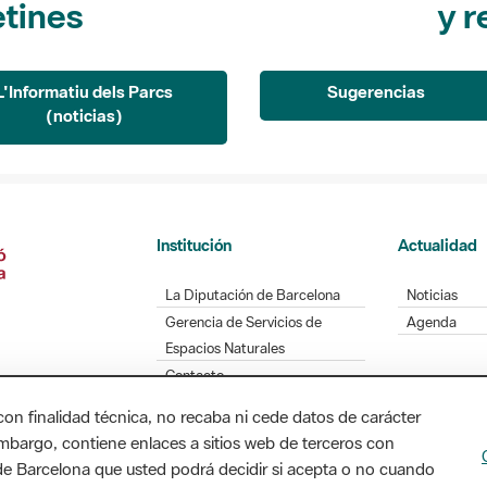
etines
y r
L'Informatiu dels Parcs
Sugerencias
(noticias)
Institución
Actualidad
La Diputación de Barcelona
Noticias
Gerencia de Servicios de
Agenda
Espacios Naturales
Contacto
con finalidad técnica, no recaba ni cede datos de carácter
embargo, contiene enlaces a sitios web de terceros con
n de Barcelona que usted podrá decidir si acepta o no cuando
Diputación de Barcelona. Edifici Llacuna, 1a planta