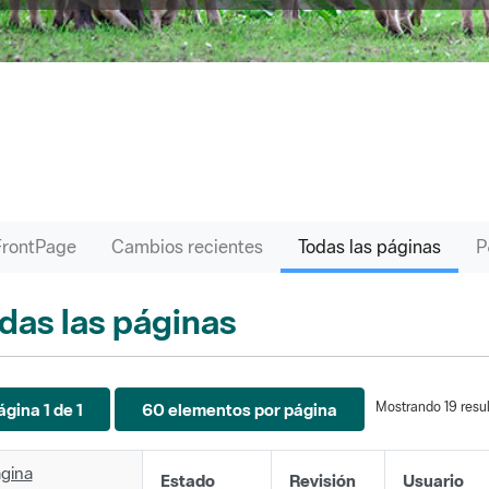
FrontPage
Cambios recientes
Todas las páginas
das las páginas
Mostrando 19 resul
ágina 1 de 1
60 elementos por página
gina
Estado
Revisión
Usuario