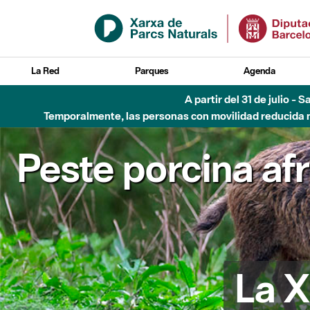
Saltar al contenido principal
La Red
Parques
Agenda
6 de agosto - Parque Flu
Peste porcina af
La X