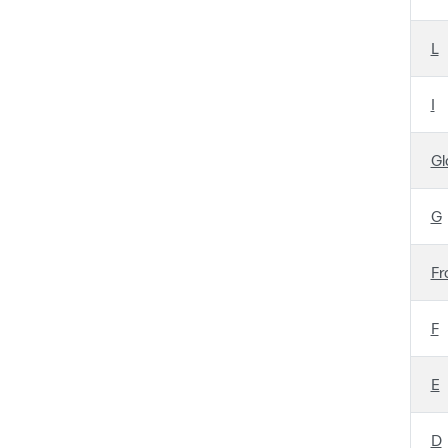
L
I
Gl
G
Fr
F
E
D