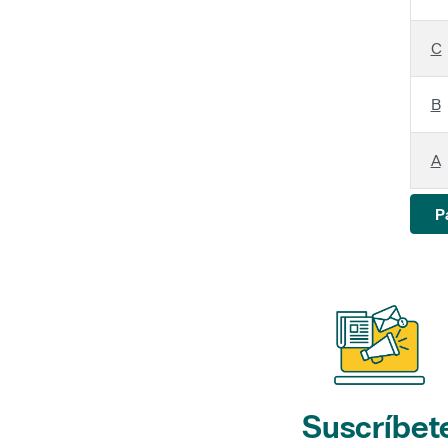
C
B
A
P
Suscríbet