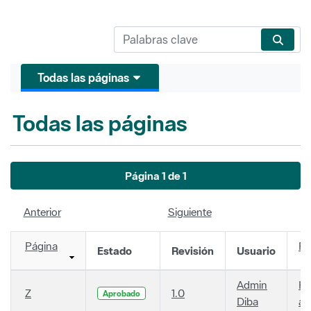
Todas las páginas
Todas las páginas
Página 1 de 1
Anterior
Siguiente
Página
Fe
Estado
Revisión
Usuario
Admin
Ha
Z
1.0
Aprobado
Diba
añ