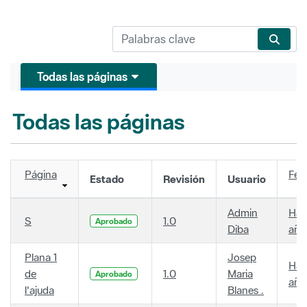
Todas las páginas
Todas las páginas
Página
Fec
Estado
Revisión
Usuario
Admin
Hac
S
1.0
Aprobado
Diba
año
Plana 1
Josep
Hac
de
1.0
Maria
Aprobado
año
l'ajuda
Blanes .