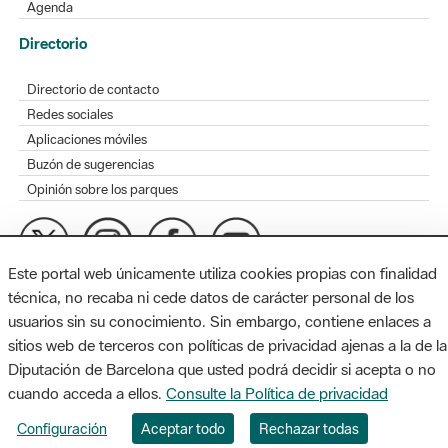
Agenda
Directorio
Directorio de contacto
Redes sociales
Aplicaciones móviles
Buzón de sugerencias
Opinión sobre los parques
Este portal web únicamente utiliza cookies propias con finalidad
MAPA WEB
AVISO LEGAL
ACCESIBILIDAD
técnica, no recaba ni cede datos de carácter personal de los
usuarios sin su conocimiento. Sin embargo, contiene enlaces a
Diputación de Barcelona. Edifici Llacuna, 1a planta. Badajoz, 49.
sitios web de terceros con políticas de privacidad ajenas a la de la
08005 Barcelona. Tel. 934 022 428 / xarxaparcs@diba.cat
Diputación de Barcelona que usted podrá decidir si acepta o no
cuando acceda a ellos.
Consulte la Política de privacidad
Configuración
Aceptar todo
Rechazar todas