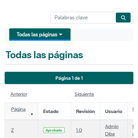
Todas las páginas
Todas las páginas
Página 1 de 1
Anterior
Siguiente
Página
Fe
Estado
Revisión
Usuario
Admin
Ha
Z
1.0
Aprobado
Diba
añ