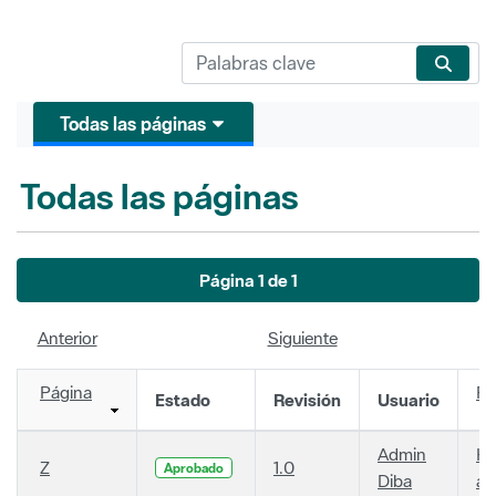
Todas las páginas
Todas las páginas
Página 1 de 1
Anterior
Siguiente
Página
Fe
Estado
Revisión
Usuario
Admin
Ha
Z
1.0
Aprobado
Diba
añ