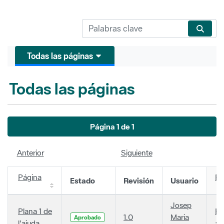
Todas las páginas
Todas las páginas
Página 1 de 1
Anterior
Siguiente
Página
Fe
Estado
Revisión
Usuario
Josep
Plana 1 de
Ha
1.0
Maria
Aprobado
l'ajuda
añ