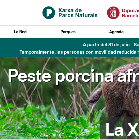
Saltar al contenido principal
La Red
Parques
Agenda
A partir del 31 de julio - 
Temporalmente, las personas con movilidad reducida no
Peste porcina af
La X