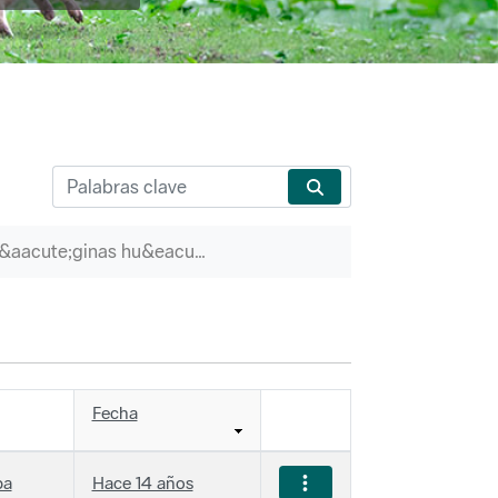
P&aacute;ginas hu&eacute;rfanas
Fecha
ba
Hace 14 años