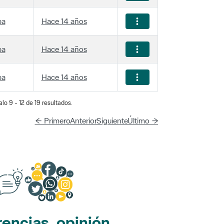
ba
Hace 14 años
ba
Hace 14 años
ba
Hace 14 años
lo 9 - 12 de 19 resultados.
← Primero
Anterior
Siguiente
Último →
encias, opinión