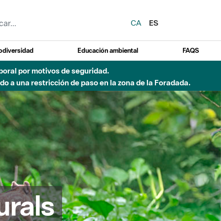
CA
ES
odiversidad
Educación ambiental
FAQS
emporal por motivos de seguridad.
o a una restricción de paso en la zona de la Foradada.
urals