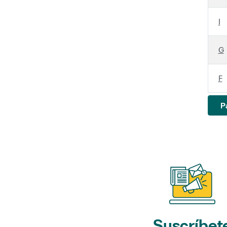
I
G
F
P
Suscríbet