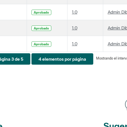
1.0
Admin Di
Aprobado
1.0
Admin Di
Aprobado
1.0
Admin Di
Aprobado
Mostrando el interva
ágina 3 de 5
4 elementos por página
e
Suger